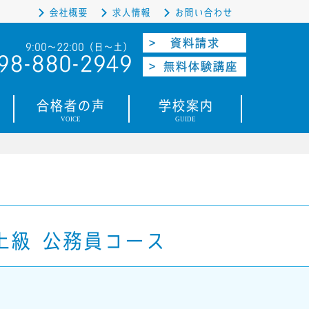
会社概要
求人情報
お問い合わせ
9:00〜22:00（日〜土）
98-880-2949
合格者の声
学校案内
VOICE
GUIDE
上級 公務員コース