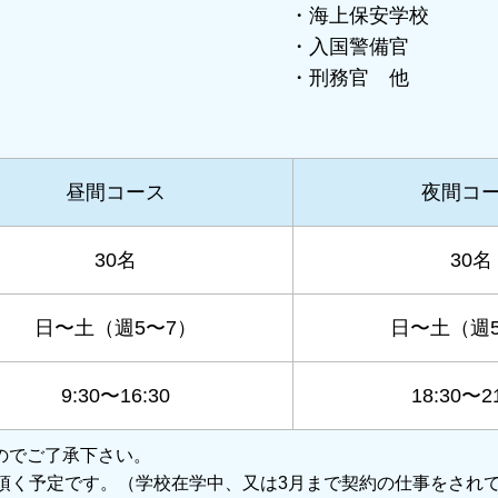
・海上保安学校
・入国警備官
・刑務官 他
昼間コース
夜間コ
30名
30名
日〜土（週5〜7）
日〜土（週5
9:30〜16:30
18:30〜2
のでご了承下さい。
頂く予定です。（学校在学中、又は3月まで契約の仕事をされ