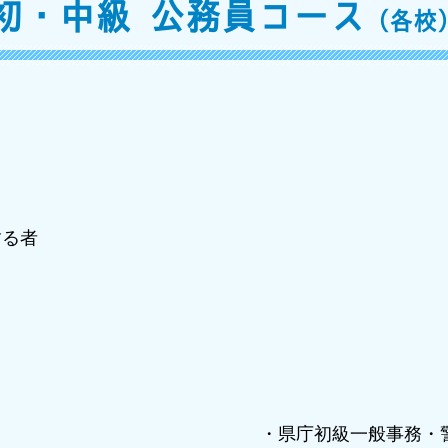
初・中級 公務員コース
（各校
する者
・県庁初級一般事務・