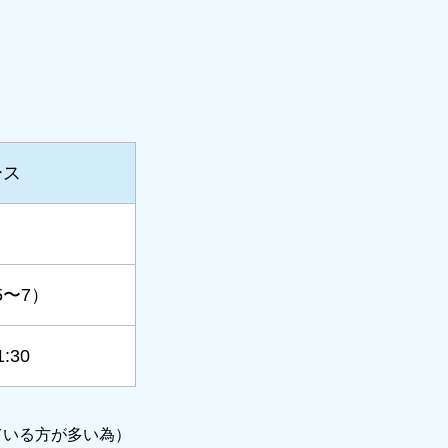
ース
〜7）
1:30
ている方が多い為）