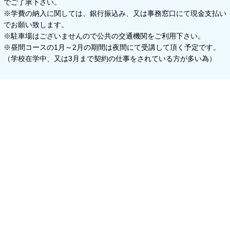
でご了承下さい。
※学費の納入に関しては、銀行振込み、又は事務窓口にて現金支払い
でお願い致します。
※駐車場はございませんので公共の交通機関をご利用下さい。
※昼間コースの1月～2月の期間は夜間にて受講して頂く予定です。
（学校在学中、又は3月まで契約の仕事をされている方が多い為）
上級コース 学費
５％割引
学費一括納入で
23,400 円もお得
上級コースなら最大
※上記の割引価格は夜間コース（教養+専門科目）からの
割引料金となります。