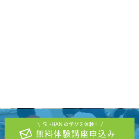
期講座代を差し引く形をとらせて頂きます。
※入学金・教材・諸経費は入塾の際、徴収致します。残金は分納可能
ですので相談してください。
※学費の一括納入は５％割引致します。
※途中辞退もしくは、7月までに合格した場合においても、年間の学
費として授業料は全額徴収しますのでよろしくお願いします。
※警察官Ａの試験対策に関しては、上級コースの教養のみで十分対応
させておりますので、そちらを受講して頂きます。
※一度納入した学費はいかなる理由があっても返納いたしかねますの
でご了承下さい。
※学費の納入に関しては、銀行振込み、又は事務窓口にて現金支払い
でお願い致します。
※上級コースは宜野湾校のみとなり、駐車場を完備しております。